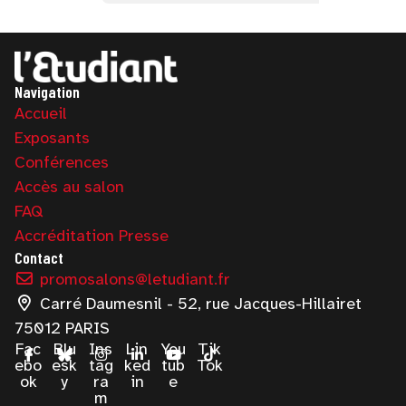
Navigation
Accueil
Exposants
Conférences
Accès au salon
FAQ
Accréditation Presse
Contact
promosalons@letudiant.fr
Carré Daumesnil - 52, rue Jacques-Hillairet
75012 PARIS
Fac
Blu
Ins
Lin
You
Tik
ebo
esk
tag
ked
tub
Tok
ok
y
ra
in
e
m