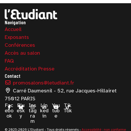
Navigation
Accueil
Exposants
Conférences
Accès au salon
FAQ
Accréditation Presse
Contact
promosalons@letudiant.fr
Carré Daumesnil - 52, rue Jacques-Hillairet
75012 PARIS
Fac
Blu
Ins
Lin
You
Tik
ebo
esk
tag
ked
tub
Tok
ok
y
ra
in
e
m
© 2025-2026 L'Etudiant - Tous droits réservés -
Accessibilité : non conforme